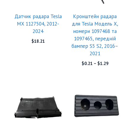
Датчик радара Tesla
Кронштейн радара
MX 1127504, 2012-
для Tesla Модель X,
2024
номери 1097468 та
1097465, передній
$
18.21
бампер S5 S2, 2016–
2021
$
0.21
–
$
1.29