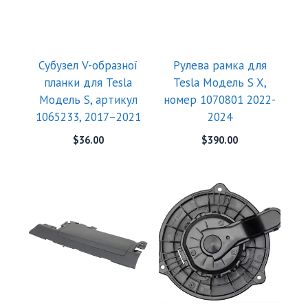
Субузел V-образної
Рулева рамка для
планки для Tesla
Tesla Модель S X,
Модель S, артикул
номер 1070801 2022-
1065233, 2017–2021
2024
$
36.00
$
390.00