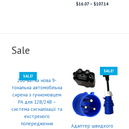
$
16.07
–
$
107.14
Sale
SALE!
SALE!
200-ватна нова 9-
тональна автомобільна
сирена з гучномовцем
PA для 12В/24В –
система сигналізації та
екстреного
попередження
Адаптер швидкого