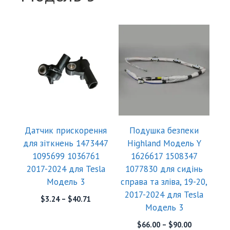
Датчик прискорення
Подушка безпеки
для зіткнень 1473447
Highland Модель Y
1095699 1036761
1626617 1508347
2017-2024 для Tesla
1077830 для сидінь
Модель 3
справа та зліва, 19-20,
2017-2024 для Tesla
$
3.24
–
$
40.71
Модель 3
$
66.00
–
$
90.00