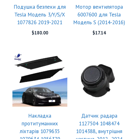
Подушка безпеки для
Мотор вентилятора
Tesla Модель 3/Y/S/X
6007600 для Tesla
1077826 2019-2021
Модель S (2014-2016)
$
180.00
$
17.14
Накладка
Датчик радара
протитуманних
1127504 1048474
ліхтарів 1079635
1014388, внутрішня
1079634 1056379
частина, 2012–2024