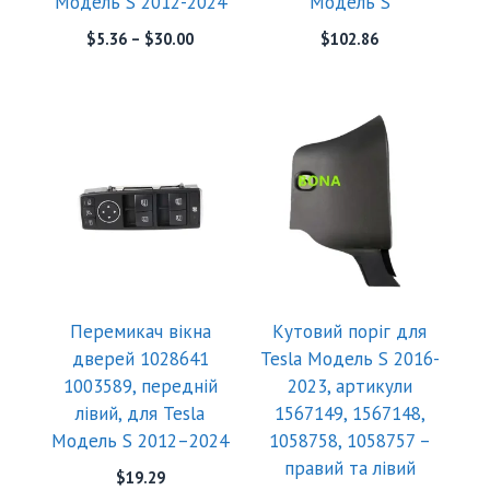
Модель S 2012-2024
Модель S
$
5.36
–
$
30.00
$
102.86
Перемикач вікна
Кутовий поріг для
дверей 1028641
Tesla Модель S 2016-
1003589, передній
2023, артикули
лівий, для Tesla
1567149, 1567148,
Модель S 2012–2024
1058758, 1058757 –
правий та лівий
$
19.29