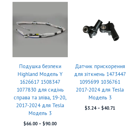
Подушка безпеки
Датчик прискорення
Highland Модель Y
для зіткнень 1473447
1626617 1508347
1095699 1036761
1077830 для сидінь
2017-2024 для Tesla
справа та зліва, 19-20,
Модель 3
2017-2024 для Tesla
$
3.24
–
$
40.71
Модель 3
$
66.00
–
$
90.00