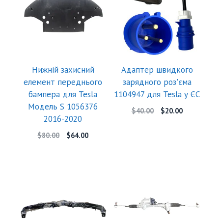
Нижній захисний
Адаптер швидкого
елемент переднього
зарядного роз'єма
бампера для Tesla
1104947 для Tesla у ЄС
Модель S 1056376
$
40.00
$
20.00
2016-2020
$
80.00
$
64.00