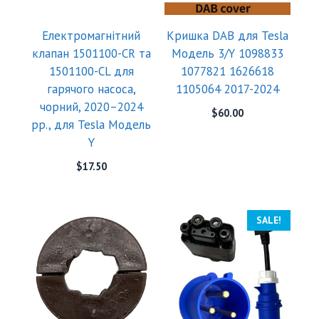
Електромагнітний
Кришка DAB для Tesla
клапан 1501100-CR та
Модель 3/Y 1098833
1501100-CL для
1077821 1626618
гарячого насоса,
1105064 2017-2024
чорний, 2020–2024
$
60.00
рр., для Tesla Модель
Y
$
17.50
SALE!