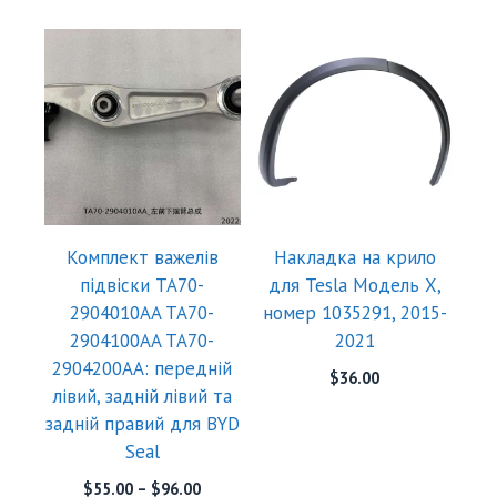
Комплект важелів
Накладка на крило
підвіски TA70-
для Tesla Модель X,
2904010AA TA70-
номер 1035291, 2015-
2904100AA TA70-
2021
2904200AA: передній
$
36.00
лівий, задній лівий та
задній правий для BYD
Seal
$
55.00
–
$
96.00