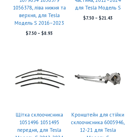
1056378, ліва нижня та
для Tesla Модель S
верхня, для Tesla
$
7.50
–
$
21.43
Модель S 2016–2023
$
7.50
–
$
8.93
Щітка склоочисника
Кронштейн для стійки
1051496 1051495
склоочисника 6005946,
передня, для Tesla
12-21 для Tesla