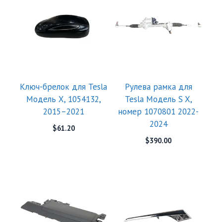
Ключ-брелок для Tesla
Рулева рамка для
Модель X, 1054132,
Tesla Модель S X,
2015–2021
номер 1070801 2022-
2024
$
61.20
$
390.00