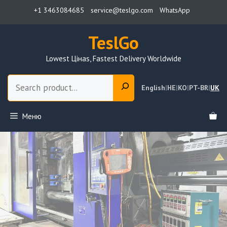
Skip
+1 3463084685
service@teslgo.com
WhatsApp
to
content
TeslGo
Lowest Цінаs, Fastest Delivery Worldwide
Пошук
English
|
HE
|
KO
|
PT-BR
|
UK
Меню