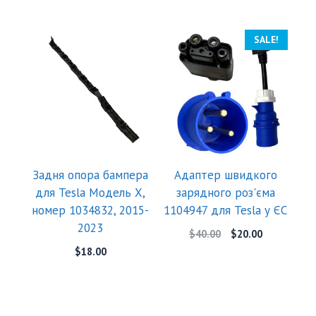
SALE!
Задня опора бампера
Адаптер швидкого
для Tesla Модель X,
зарядного роз'єма
номер 1034832, 2015-
1104947 для Tesla у ЄС
2023
$
40.00
$
20.00
$
18.00