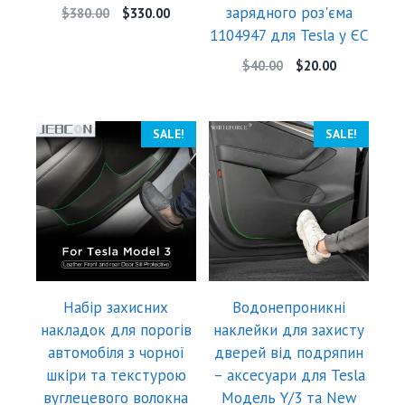
зарядного роз'єма
$
380.00
$
330.00
1104947 для Tesla у ЄС
$
40.00
$
20.00
SALE!
SALE!
Набір захисних
Водонепроникні
накладок для порогів
наклейки для захисту
автомобіля з чорної
дверей від подряпин
шкіри та текстурою
– аксесуари для Tesla
вуглецевого волокна
Модель Y/3 та New